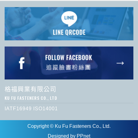
格福興業有限公司
KU FU FASTENERS CO., LTD
IATF16949 ISO14001
Copyright © Ku Fu Fasteners Co., Ltd.
Designed by
PPnet