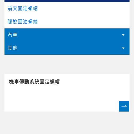
前叉固定螺帽
碟煞回油螺絲
汽車
其他
機車傳動系統固定螺帽